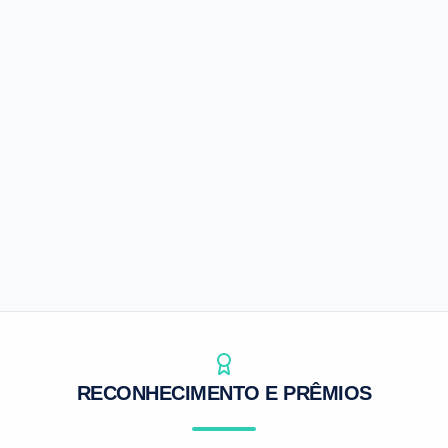
Agrosap
Inteligência de mercado para o agro
Preços e indicadores
Análises de mercado
Apoio à decisão
SAIBA MAIS
RECONHECIMENTO E PRÊMIOS