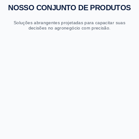
NOSSO CONJUNTO DE PRODUTOS
Soluções abrangentes projetadas para capacitar suas
decisões no agronegócio com precisão.
Sapiens Fretes
Cotações e previsões logísticas com IA
Cotações instantâneas
Previsões de até 2 anos por rota
Milhões de rotas analisadas