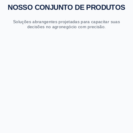
NOSSO CONJUNTO DE PRODUTOS
Soluções abrangentes projetadas para capacitar suas
decisões no agronegócio com precisão.
Sapiens Fretes
Cotações e previsões logísticas com IA
Cotações instantâneas
Previsões de até 2 anos por rota
Milhões de rotas analisadas