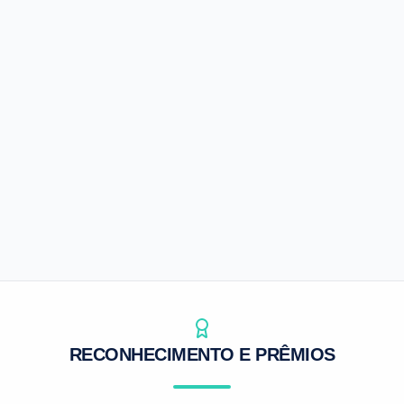
Agrosap
Inteligência de mercado para o agro
Preços e indicadores
Análises de mercado
Apoio à decisão
SAIBA MAIS
RECONHECIMENTO E PRÊMIOS