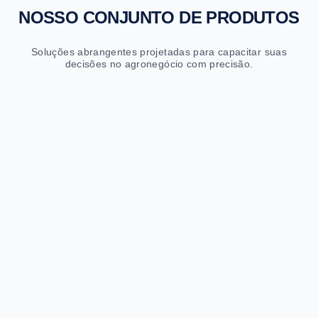
NOSSO CONJUNTO DE PRODUTOS
Soluções abrangentes projetadas para capacitar suas
decisões no agronegócio com precisão.
Sapiens Fretes
Cotações e previsões logísticas com IA
Cotações instantâneas
Previsões de até 2 anos por rota
Milhões de rotas analisadas