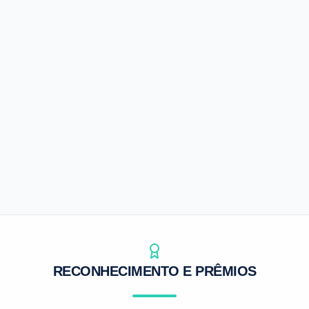
Agrosap
Inteligência de mercado para o agro
Preços e indicadores
Análises de mercado
Apoio à decisão
SAIBA MAIS
RECONHECIMENTO E PRÊMIOS