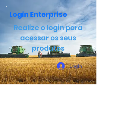
Login Enterprise
Realize o login pora
acessar os seus
produtos
Login