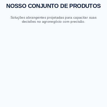
NOSSO CONJUNTO DE PRODUTOS
Soluções abrangentes projetadas para capacitar suas
decisões no agronegócio com precisão.
Sapiens Fretes
Cotações e previsões logísticas com IA
Cotações instantâneas
Previsões de até 2 anos por rota
Milhões de rotas analisadas