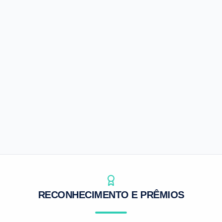
Agrosap
Inteligência de mercado para o agro
Preços e indicadores
Análises de mercado
Apoio à decisão
SAIBA MAIS
RECONHECIMENTO E PRÊMIOS