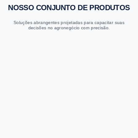
NOSSO CONJUNTO DE PRODUTOS
Soluções abrangentes projetadas para capacitar suas
decisões no agronegócio com precisão.
Sapiens Fretes
Cotações e previsões logísticas com IA
Cotações instantâneas
Previsões de até 2 anos por rota
Milhões de rotas analisadas