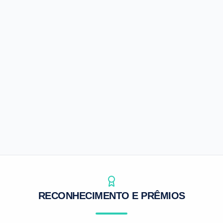
Agrosap
Inteligência de mercado para o agro
Preços e indicadores
Análises de mercado
Apoio à decisão
SAIBA MAIS
RECONHECIMENTO E PRÊMIOS